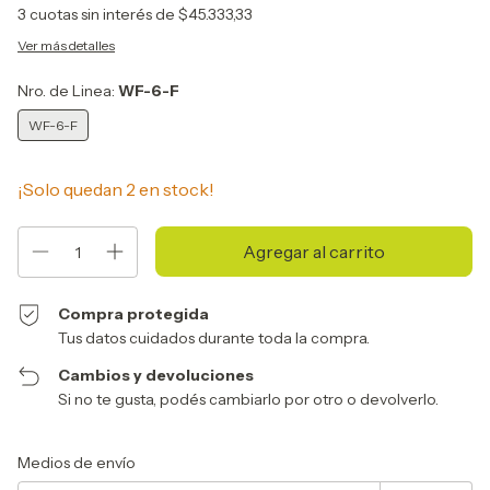
3
cuotas sin interés de
$45.333,33
Ver más detalles
Nro. de Linea:
WF-6-F
WF-6-F
¡Solo quedan
2
en stock!
Compra protegida
Tus datos cuidados durante toda la compra.
Cambios y devoluciones
Si no te gusta, podés cambiarlo por otro o devolverlo.
Entregas para el CP:
Cambiar CP
Medios de envío