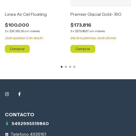
Linea Air Cel Floating
Premier Glacial Gold- RIO
$100.000
$173.816
3
x
$33.333,33
sin interés
3
x
$57.938,67
sin interés
¡Solo quedan
2
en stock!
¡No te lo pierdas, es el último!
Comprar
Comprar
5492995519860
Telefono 4936161