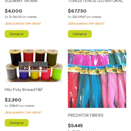
SQUIRMY WORM
TUNGSTENOS G.G NATURAL
$4.000
$67.730
3
x
$1.333,33
sin interés
3
x
$22.576,67
sin interés
¡Solo quedan
3
en stock!
¡Solo quedan
3
en stock!
Comprar
Comprar
Hilo Poly thread F&F
$2.360
3
x
$786,67
sin interés
¡Solo quedan
2
en stock!
PREDATOR FIBERS
Comprar
$5.445