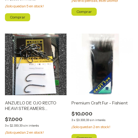
¡No te lo pierdas, es el último!
¡Solo quedan
5
en stock!
Comprar
Comprar
ANZUELO DE OJO RECTO
Premium Craft Fur - Fishient
HEAVI STREAMERS
$10.000
REPTILIUS
$7.000
3
x
$3.333,33
sin interés
3
x
$2.333,33
sin interés
¡Solo quedan
2
en stock!
¡Solo quedan
2
en stock!
Comprar