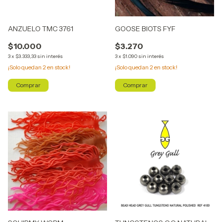
ANZUELO TMC 3761
GOOSE BIOTS FYF
$10.000
$3.270
3
x
$3.333,33
sin interés
3
x
$1.090
sin interés
¡Solo quedan
2
en stock!
¡Solo quedan
2
en stock!
Comprar
Comprar