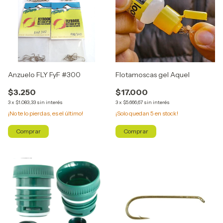
Anzuelo FLY FyF #300
Flotamoscas gel Aquel
$3.250
$17.000
3
x
$1.083,33
sin interés
3
x
$5.666,67
sin interés
¡No te lo pierdas, es el último!
¡Solo quedan
5
en stock!
Comprar