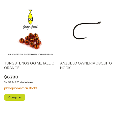
TUNGSTENOS G,G METALLIC
ANZUELO OWNER MOSQUITO
ORANGE
HOOK
$6.730
3
x
$2.243,33
sin interés
¡Solo quedan
2
en stock!
Comprar