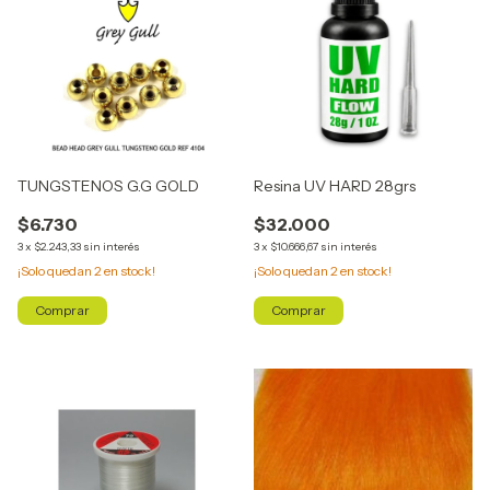
TUNGSTENOS G.G GOLD
Resina UV HARD 28grs
$6.730
$32.000
3
x
$2.243,33
sin interés
3
x
$10.666,67
sin interés
¡Solo quedan
2
en stock!
¡Solo quedan
2
en stock!
Comprar
Comprar