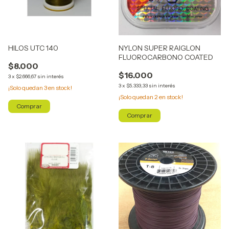
HILOS UTC 140
NYLON SUPER RAIGLON
FLUOROCARBONO COATED
$8.000
$16.000
3
x
$2.666,67
sin interés
3
x
$5.333,33
sin interés
¡Solo quedan
3
en stock!
¡Solo quedan
2
en stock!
Comprar
Comprar