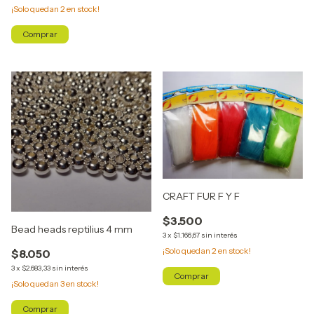
¡Solo quedan
2
en stock!
Comprar
CRAFT FUR F Y F
$3.500
Bead heads reptilius 4 mm
3
x
$1.166,67
sin interés
¡Solo quedan
2
en stock!
$8.050
3
x
$2.683,33
sin interés
Comprar
¡Solo quedan
3
en stock!
Comprar