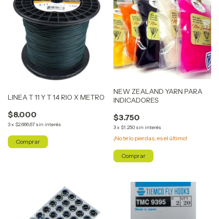
NEW ZEALAND YARN PARA
LINEA T 11 Y T 14 RIO X METRO
INDICADORES
$8.000
$3.750
3
x
$2.666,67
sin interés
3
x
$1.250
sin interés
¡No te lo pierdas, es el último!
Comprar
Comprar