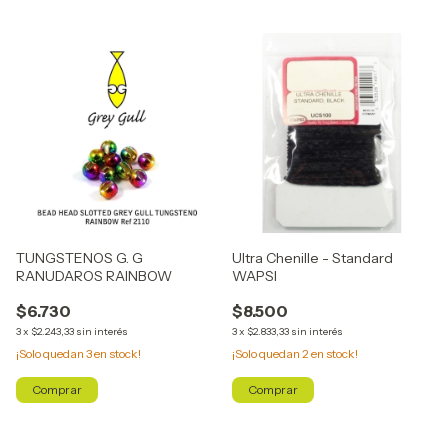
TUNGSTENOS G. G
Ultra Chenille - Standard
RANUDAROS RAINBOW
WAPSI
$6.730
$8.500
3
x
$2.243,33
sin interés
3
x
$2.833,33
sin interés
¡Solo quedan
3
en stock!
¡Solo quedan
2
en stock!
Comprar
Comprar