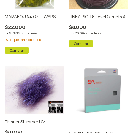
MARABOU 1/4 OZ. - WAPSI
LINEA RIO T8 Level (x metro)
$22.000
$8.000
3
x
$7.333,33
sin interés
3
x
$2.666,67
sin interés
¡Solo quedan
4
en stock!
Comprar
Comprar
Thinner Shimmer UV
$6.000