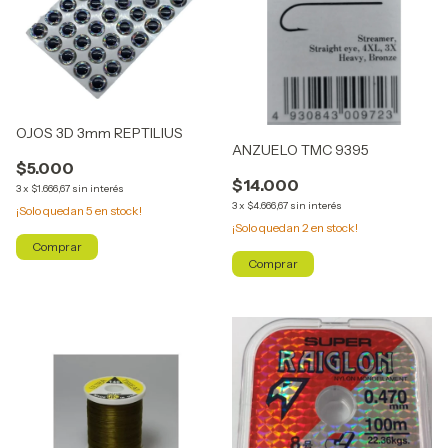
OJOS 3D 3mm REPTILIUS
ANZUELO TMC 9395
$5.000
$14.000
3
x
$1.666,67
sin interés
3
x
$4.666,67
sin interés
¡Solo quedan
5
en stock!
¡Solo quedan
2
en stock!
Comprar
Comprar