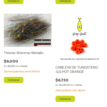
Comprar
Comprar
Thinner Shimmer Metallic
$6.000
3
x
$2.000
sin interés
CABEZAS DE TUNGSTENO
,G,G HOT ORANGE
¡No te lo pierdas, es el último!
$6.730
Comprar
3
x
$2.243,33
sin interés
¡Solo quedan
2
en stock!
Comprar