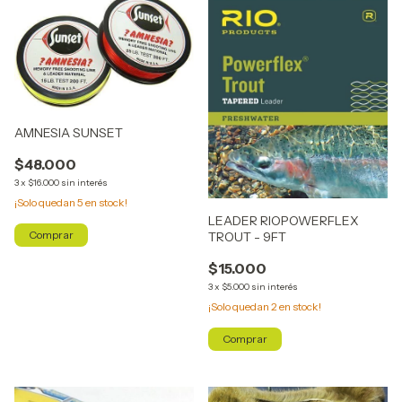
AMNESIA SUNSET
$48.000
3
x
$16.000
sin interés
¡Solo quedan
5
en stock!
LEADER RIOPOWERFLEX
Comprar
TROUT - 9FT
$15.000
3
x
$5.000
sin interés
¡Solo quedan
2
en stock!
Comprar