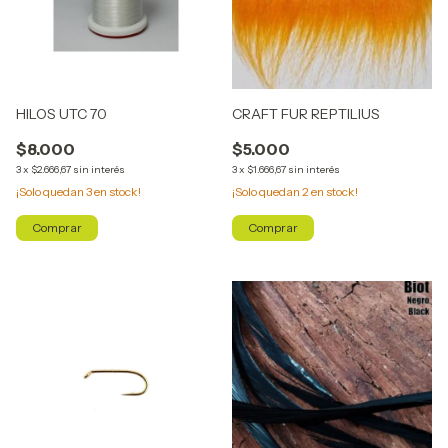
HILOS UTC 70
CRAFT FUR REPTILIUS
$8.000
$5.000
3
x
$2.666,67
sin interés
3
x
$1.666,67
sin interés
¡Solo quedan
3
en stock!
¡Solo quedan
2
en stock!
Comprar
Comprar