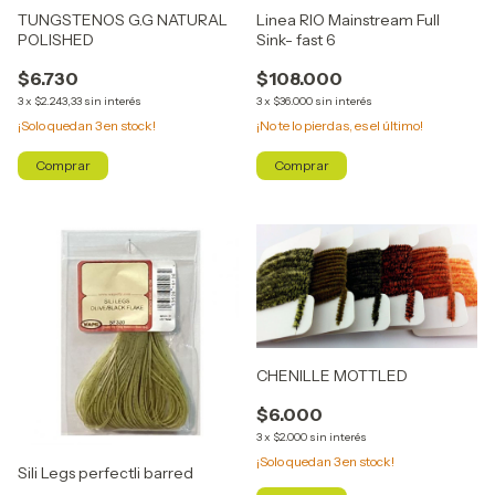
TUNGSTENOS G.G NATURAL
Linea RIO Mainstream Full
POLISHED
Sink- fast 6
$6.730
$108.000
3
x
$2.243,33
sin interés
3
x
$36.000
sin interés
¡Solo quedan
3
en stock!
¡No te lo pierdas, es el último!
Comprar
Comprar
CHENILLE MOTTLED
$6.000
3
x
$2.000
sin interés
¡Solo quedan
3
en stock!
Sili Legs perfectli barred