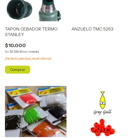
TAPON CEBADOR TERMO
ANZUELO TMC 5263
STANLEY
$10.000
3
x
$3.333,33
sin interés
¡No te lo pierdas, es el último!
Comprar