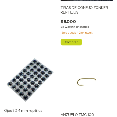
TIRAS DE CONEJO ZONKER
REPTILIUS
$8.000
3
x
$2.666,67
sin interés
¡Solo quedan
2
en stock!
Comprar
Ojos 3D 4 mm reptilius
ANZUELO TMC 100