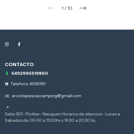
1
/
10
5492995519860
Telefono 4936161
arcoirispescaycamping@gmail.com
Salta 397- Plottier- Neuquen Horarios de atencion : Lunes a