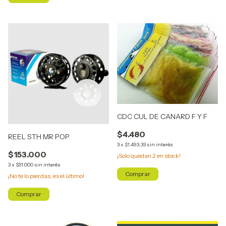
CDC CUL DE CANARD F Y F
$4.480
REEL STH MR POP
3
x
$1.493,33
sin interés
$153.000
¡Solo quedan
2
en stock!
3
x
$51.000
sin interés
Comprar
¡No te lo pierdas, es el último!
Comprar