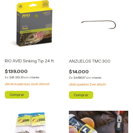
RIO AVID Sinking Tip 24 ft
ANZUELOS TMC 300
$139.000
$14.000
3
x
$46.333,33
sin interés
3
x
$4.666,67
sin interés
¡No te lo pierdas, es el último!
¡Solo quedan
2
en stock!
Comprar
Comprar