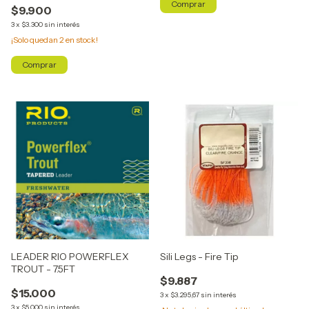
Comprar
$9.900
3
x
$3.300
sin interés
¡Solo quedan
2
en stock!
Comprar
LEADER RIO POWERFLEX
Sili Legs - Fire Tip
TROUT - 7.5FT
$9.887
$15.000
3
x
$3.295,67
sin interés
3
x
$5.000
sin interés