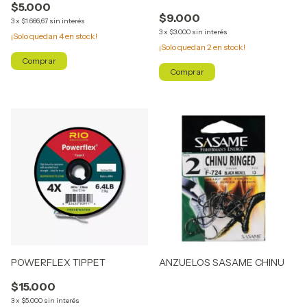
$5.000
$9.000
3
x
$1.666,67
sin interés
3
x
$3.000
sin interés
¡Solo quedan
4
en stock!
¡Solo quedan
2
en stock!
Comprar
Comprar
POWERFLEX TIPPET
ANZUELOS SASAME CHINU
$15.000
3
x
$5.000
sin interés