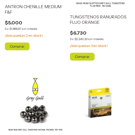
ANTRON CHENILLE MEDIUM
F&F
TUNGSTENOS RANURADOS
$5.000
FLUO ORANGE
3
x
$1.666,67
sin interés
$6.730
¡Solo quedan
2
en stock!
3
x
$2.243,33
sin interés
¡Solo quedan
3
en stock!
Comprar
Comprar