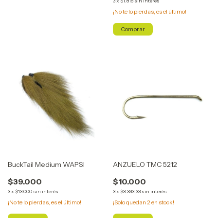
3
x
$1.815
sin interés
¡No te lo pierdas, es el último!
Comprar
BuckTail Medium WAPSI
ANZUELO TMC 5212
$39.000
$10.000
3
x
$13.000
sin interés
3
x
$3.333,33
sin interés
¡No te lo pierdas, es el último!
¡Solo quedan
2
en stock!