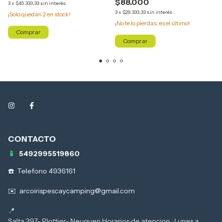
$88.000
3
x
$45.333,33
sin interés
3
x
$29.333,33
sin interés
¡Solo quedan
2
en stock!
¡No te lo pierdas, es el último!
Comprar
Comprar
5492995519860
Telefono 4936161
arcoirispescaycamping@gmail.com
Salta 397- Plottier- Neuquen Horarios de atencion : Lunes a