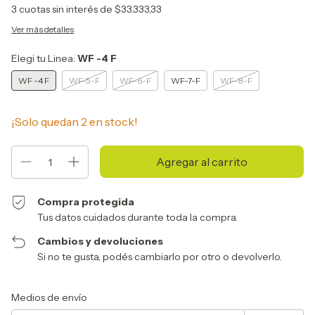
3
cuotas sin interés de
$33.333,33
Ver más detalles
Elegi tu Linea:
WF -4 F
WF -4 F
WF-5-F
WF-6-F
WF-7-F
WF-8-F
¡Solo quedan
2
en stock!
Compra protegida
Tus datos cuidados durante toda la compra.
Cambios y devoluciones
Si no te gusta, podés cambiarlo por otro o devolverlo.
Entregas para el CP:
Cambiar CP
Medios de envío