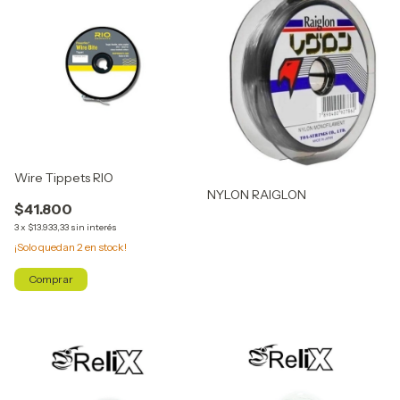
Wire Tippets RIO
NYLON RAIGLON
$41.800
3
x
$13.933,33
sin interés
¡Solo quedan
2
en stock!
Comprar