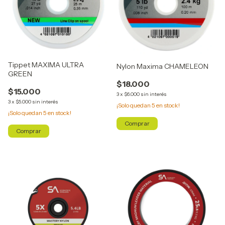
Tippet MAXIMA ULTRA
Nylon Maxima CHAMELEON
GREEN
$18.000
$15.000
3
x
$6.000
sin interés
3
x
$5.000
sin interés
¡Solo quedan
5
en stock!
¡Solo quedan
5
en stock!
Comprar
Comprar