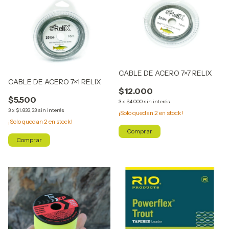
CABLE DE ACERO 7×7 RELIX
CABLE DE ACERO 7×1 RELIX
$12.000
$5.500
3
x
$4.000
sin interés
3
x
$1.833,33
sin interés
¡Solo quedan
2
en stock!
¡Solo quedan
2
en stock!
Comprar
Comprar