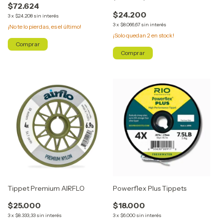
$72.624
$24.200
3
x
$24.208
sin interés
3
x
$8.066,67
sin interés
¡No te lo pierdas, es el último!
¡Solo quedan
2
en stock!
Comprar
Comprar
Tippet Premium AIRFLO
Powerflex Plus Tippets
$25.000
$18.000
3
x
$8.333,33
sin interés
3
x
$6.000
sin interés