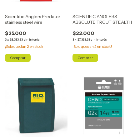
Scientific Anglers Predator
SCIENTIFIC ANGLERS
stainless steel wire
ABSOLUTE TROUT STEALTH
$25.000
$22.000
3
x
$8.333,33
sin interés
3
x
$7.333,33
sin interés
¡Solo quedan
2
en stock!
¡Solo quedan
2
en stock!
Comprar
Comprar