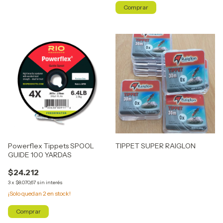
Comprar
Powerflex Tippets SPOOL
TIPPET SUPER RAIGLON
GUIDE 100 YARDAS
$24.212
3
x
$8.070,67
sin interés
¡Solo quedan
2
en stock!
Comprar