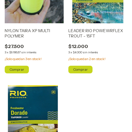
NYLON TAIRA XP MULTI
LEADER RIO POWEWRFLEX
POLYMER
TROUT - 15FT
$27.500
$12.000
3
x
$9.166,67
sin interés
3
x
$4.000
sin interés
¡Solo quedan
3
en stock!
¡Solo quedan
2
en stock!
Comprar
Comprar