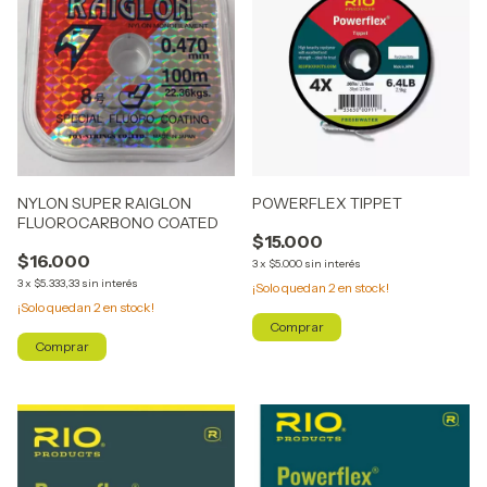
NYLON SUPER RAIGLON
POWERFLEX TIPPET
FLUOROCARBONO COATED
$15.000
$16.000
3
x
$5.000
sin interés
3
x
$5.333,33
sin interés
¡Solo quedan
2
en stock!
¡Solo quedan
2
en stock!
Comprar
Comprar