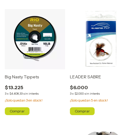
Big Nasty Tippets
LEADER SABRE
$13.225
$6.000
3
x
$4.408,33
sin interés
3
x
$2.000
sin interés
¡Solo quedan
3
en stock!
¡Solo quedan
5
en stock!
Comprar
Comprar