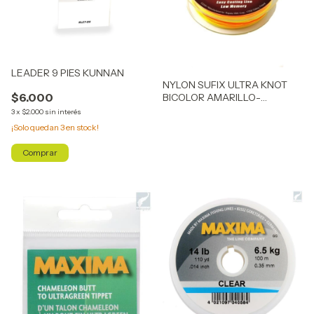
LEADER 9 PIES KUNNAN
NYLON SUFIX ULTRA KNOT
$6.000
BICOLOR AMARILLO-
NARANJA
3
x
$2.000
sin interés
¡Solo quedan
3
en stock!
Comprar