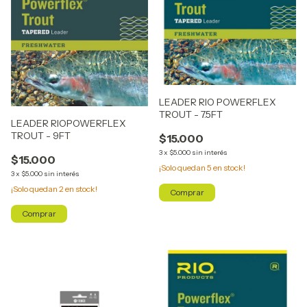
LEADER RIO POWERFLEX
TROUT - 7.5FT
LEADER RIOPOWERFLEX
TROUT - 9FT
$15.000
3
x
$5.000
sin interés
$15.000
¡Solo quedan
5
en stock!
3
x
$5.000
sin interés
¡Solo quedan
2
en stock!
Comprar
Comprar