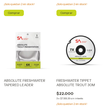
¡Solo quedan
2
en stock!
¡Solo quedan
2
en stock!
Comprar
Comprar
ABSOLUTE FRESHWATER
FRESHWATER TIPPET
TAPERED LEADER
ABSOLUTE TROUT 30M
$22.000
3
x
$7.333,33
sin interés
¡Solo quedan
2
en stock!