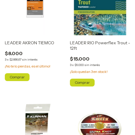
LEADER AKRON TIEMCO
LEADER RIO Powerflex Trout -
12ft
$8.000
$15.000
3
x
$2.666,67
sin interés
3
x
$5.000
sin interés
¡No te lo pierdas, es el último!
¡Solo quedan
3
en stock!
Comprar
Comprar