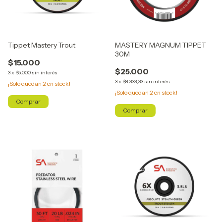
Tippet Mastery Trout
MASTERY MAGNUM TIPPET
30M
$15.000
$25.000
3
x
$5.000
sin interés
3
x
$8.333,33
sin interés
¡Solo quedan
2
en stock!
¡Solo quedan
2
en stock!
Comprar
Comprar