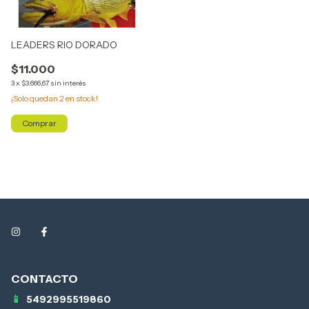
LEADERS RIO DORADO
$11.000
3
x
$3.666,67
sin interés
¡Solo quedan
2
en stock!
Comprar
5492995519860