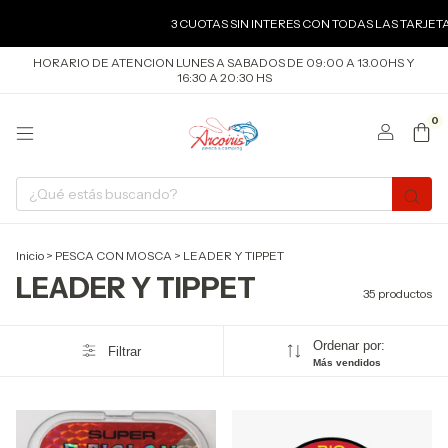
3 CUOTAS SIN INTERES CON TODAS LAS TARJETAS DE 
HORARIO DE ATENCION LUNES A SABADOS DE 09:00 A 13.00HS Y
16:30 A 20:30 HS
0
Inicio
>
PESCA CON MOSCA
>
LEADER Y TIPPET
LEADER Y TIPPET
35 productos
Ordenar por:
Filtrar
Más vendidos