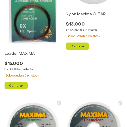
Nylon Maxima CLEAR
$13.000
3
x
$4.333,33
sin interés
¡Solo quedan
5
en stock!
Comprar
Leader MAXIMA
$15.000
3
x
$5.000
sin interés
¡Solo quedan
5
en stock!
Comprar