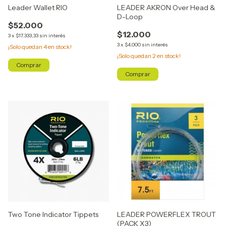
Leader Wallet RIO
LEADER AKRON Over Head &
D-Loop
$52.000
$12.000
3
x
$17.333,33
sin interés
3
x
$4.000
sin interés
¡Solo quedan
4
en stock!
¡Solo quedan
2
en stock!
Comprar
Two Tone Indicator Tippets
LEADER POWERFLEX TROUT
(PACK X3)