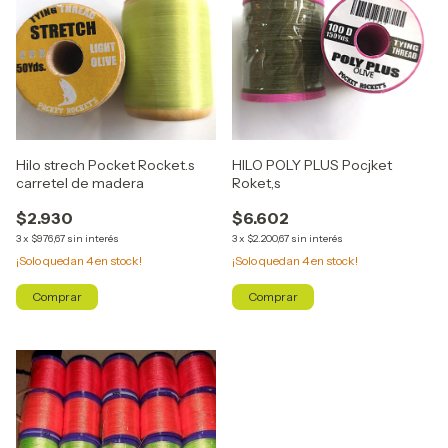
Hilo strech Pocket Rocket.s
HILO POLY PLUS Pocjket
carretel de madera
Roket,s
$2.930
$6.602
3
x
$976,67
sin interés
3
x
$2.200,67
sin interés
¡Solo quedan
4
en stock!
¡Solo quedan
4
en stock!
Comprar
Comprar