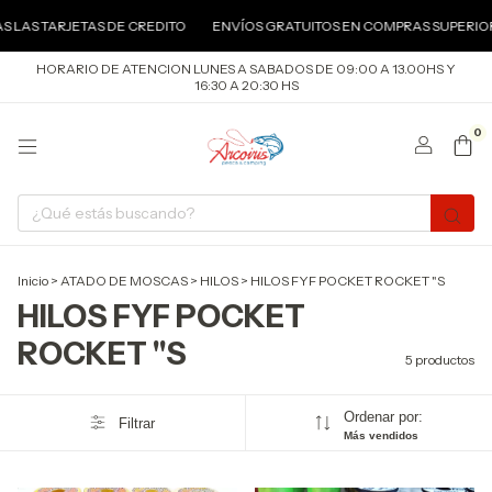
S TARJETAS DE CREDITO
ENVÍOS GRATUITOS EN COMPRAS SUPERIORES A
HORARIO DE ATENCION LUNES A SABADOS DE 09:00 A 13.00HS Y
16:30 A 20:30 HS
0
Inicio
>
ATADO DE MOSCAS
>
HILOS
>
HILOS FYF POCKET ROCKET "S
HILOS FYF POCKET
ROCKET "S
5 productos
Ordenar por:
Filtrar
Más vendidos