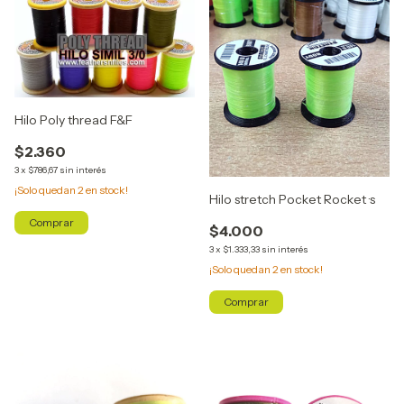
Hilo Poly thread F&F
$2.360
3
x
$786,67
sin interés
¡Solo quedan
2
en stock!
Hilo stretch Pocket Rocket ·s
Comprar
$4.000
3
x
$1.333,33
sin interés
¡Solo quedan
2
en stock!
Comprar