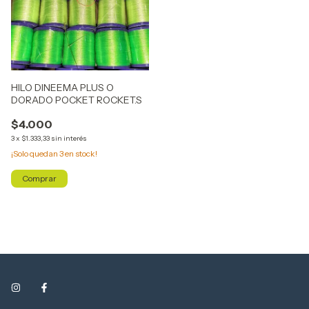
HILO DINEEMA PLUS O
DORADO POCKET ROCKET.S
$4.000
3
x
$1.333,33
sin interés
¡Solo quedan
3
en stock!
Comprar