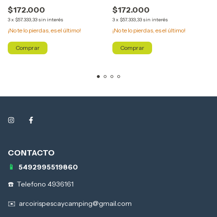
$172.000
$172.000
3
x
$57.333,33
sin interés
3
x
$57.333,33
sin interés
¡No te lo pierdas, es el último!
¡No te lo pierdas, es el último!
Comprar
Comprar
5492995519860
Telefono 4936161
arcoirispescaycamping@gmail.com