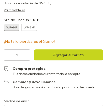
3
cuotas sin interés de
$57.333,33
Ver más detalles
Nro. de Linea:
WF-6-F
WF-6-F
WF-8-F
¡No te lo pierdas, es el último!
Compra protegida
Tus datos cuidados durante toda la compra.
Cambios y devoluciones
Si no te gusta, podés cambiarlo por otro o devolverlo.
Entregas para el CP:
Cambiar CP
Medios de envío