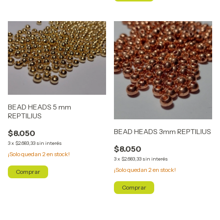
BEAD HEADS 5 mm
REPTILIUS
BEAD HEADS 3mm REPTILIUS
$8.050
3
x
$2.683,33
sin interés
$8.050
¡Solo quedan
2
en stock!
3
x
$2.683,33
sin interés
¡Solo quedan
2
en stock!
Comprar
Comprar