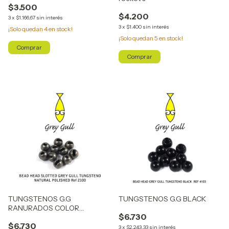
$3.500
$4.200
3
x
$1.166,67
sin interés
3
x
$1.400
sin interés
¡Solo quedan
4
en stock!
¡Solo quedan
5
en stock!
Comprar
Comprar
TUNGSTENOS G.G
TUNGSTENOS G.G BLACK
RANURADOS COLOR
$6.730
NATURAL
$6.730
3
x
$2.243,33
sin interés