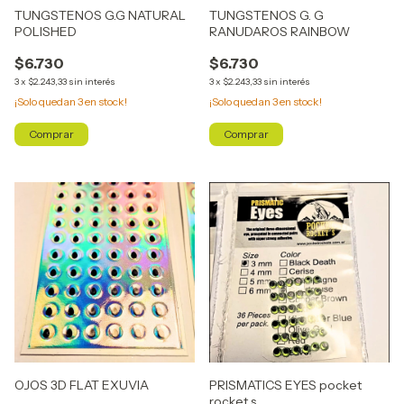
TUNGSTENOS G.G NATURAL
TUNGSTENOS G. G
POLISHED
RANUDAROS RAINBOW
$6.730
$6.730
3
x
$2.243,33
sin interés
3
x
$2.243,33
sin interés
¡Solo quedan
3
en stock!
¡Solo quedan
3
en stock!
Comprar
Comprar
OJOS 3D FLAT EXUVIA
PRISMATICS EYES pocket
rocket s