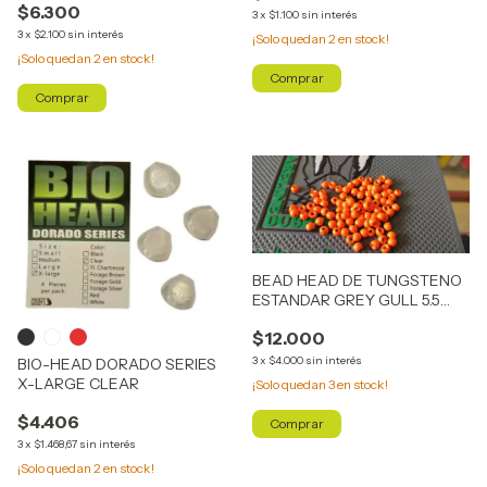
$6.300
3
x
$1.100
sin interés
3
x
$2.100
sin interés
¡Solo quedan
2
en stock!
¡Solo quedan
2
en stock!
Comprar
Comprar
BEAD HEAD DE TUNGSTENO
ESTANDAR GREY GULL 5.5
mm
$12.000
3
x
$4.000
sin interés
BIO-HEAD DORADO SERIES
X-LARGE CLEAR
¡Solo quedan
3
en stock!
$4.406
3
x
$1.468,67
sin interés
¡Solo quedan
2
en stock!