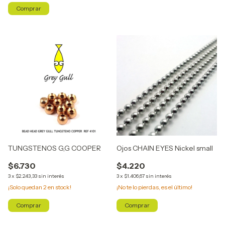
Comprar
TUNGSTENOS G,G COOPER
Ojos CHAIN EYES Nickel small
$6.730
$4.220
3
x
$2.243,33
sin interés
3
x
$1.406,67
sin interés
¡Solo quedan
2
en stock!
¡No te lo pierdas, es el último!
Comprar
Comprar