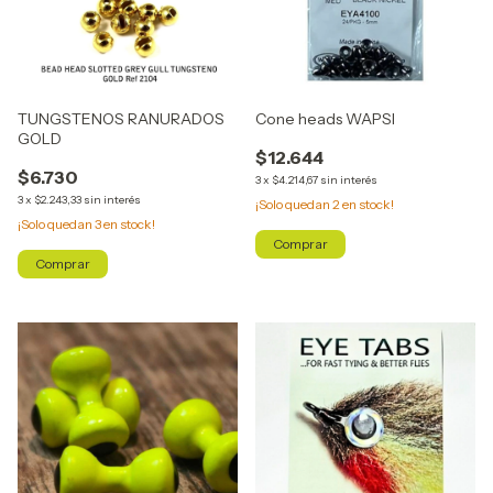
TUNGSTENOS RANURADOS
Cone heads WAPSI
GOLD
$12.644
$6.730
3
x
$4.214,67
sin interés
3
x
$2.243,33
sin interés
¡Solo quedan
2
en stock!
¡Solo quedan
3
en stock!
Comprar
Comprar