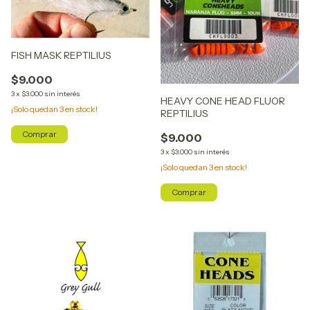
FISH MASK REPTILIUS
$9.000
3
x
$3.000
sin interés
HEAVY CONE HEAD FLUOR
¡Solo quedan
3
en stock!
REPTILIUS
Comprar
$9.000
3
x
$3.000
sin interés
¡Solo quedan
3
en stock!
Comprar