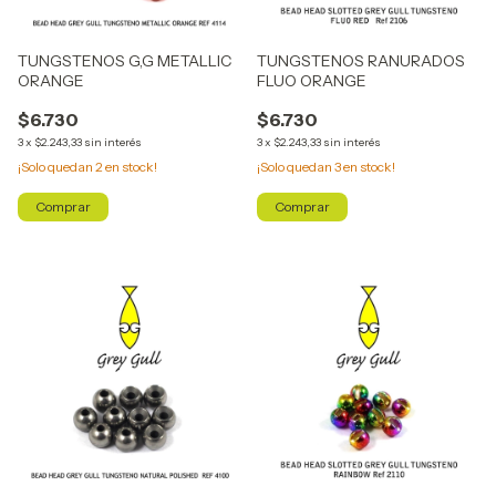
TUNGSTENOS G,G METALLIC
TUNGSTENOS RANURADOS
ORANGE
FLUO ORANGE
$6.730
$6.730
3
x
$2.243,33
sin interés
3
x
$2.243,33
sin interés
¡Solo quedan
2
en stock!
¡Solo quedan
3
en stock!
Comprar
Comprar