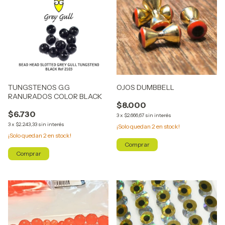
TUNGSTENOS G.G
OJOS DUMBBELL
RANURADOS COLOR BLACK
$8.000
$6.730
3
x
$2.666,67
sin interés
3
x
$2.243,33
sin interés
¡Solo quedan
2
en stock!
¡Solo quedan
2
en stock!
Comprar
Comprar