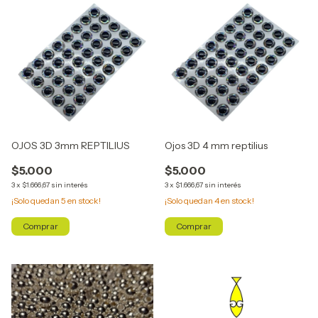
OJOS 3D 3mm REPTILIUS
Ojos 3D 4 mm reptilius
$5.000
$5.000
3
x
$1.666,67
sin interés
3
x
$1.666,67
sin interés
¡Solo quedan
5
en stock!
¡Solo quedan
4
en stock!
Comprar
Comprar