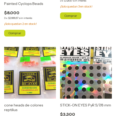
3
x
$726,67
sin interés
Painted Cyclops Beads
¡Solo quedan
3
en stock!
$8.000
Comprar
3
x
$2.666,67
sin interés
¡Solo quedan
2
en stock!
Comprar
cone heads de colores
STICK-ON EYES PyR 5/7/8 mm
reptilius
$3.300