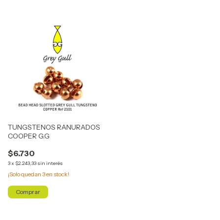
TUNGSTENOS RANURADOS
COOPER G.G
$6.730
3
x
$2.243,33
sin interés
¡Solo quedan
3
en stock!
Comprar