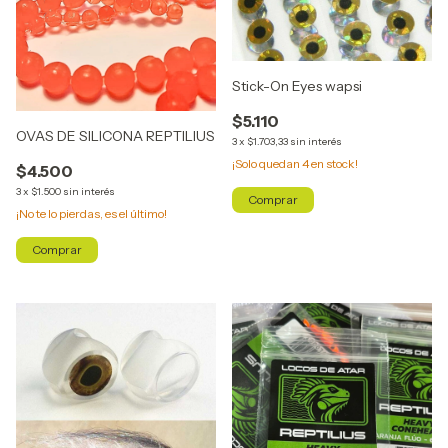
Stick-On Eyes wapsi
$5.110
OVAS DE SILICONA REPTILIUS
3
x
$1.703,33
sin interés
¡Solo quedan
4
en stock!
$4.500
3
x
$1.500
sin interés
Comprar
¡No te lo pierdas, es el último!