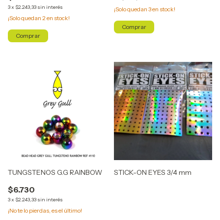
3
x
$2.243,33
sin interés
¡Solo quedan
3
en stock!
¡Solo quedan
2
en stock!
Comprar
Comprar
TUNGSTENOS G.G RAINBOW
STICK-ON EYES 3/4 mm
$6.730
3
x
$2.243,33
sin interés
¡No te lo pierdas, es el último!