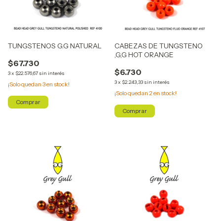
TUNGSTENOS G.G NATURAL
CABEZAS DE TUNGSTENO
,G,G HOT ORANGE
$67.730
$6.730
3
x
$22.576,67
sin interés
3
x
$2.243,33
sin interés
¡Solo quedan
3
en stock!
¡Solo quedan
2
en stock!
Comprar
Comprar