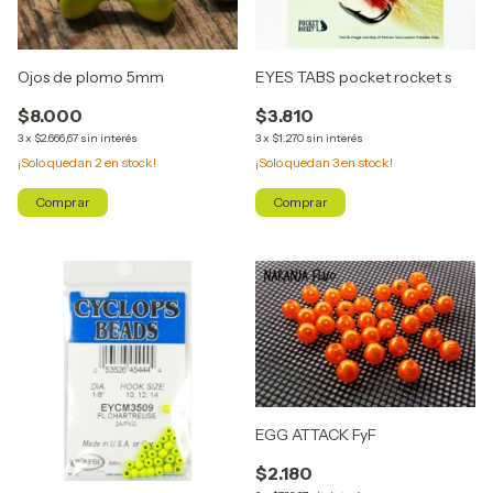
Ojos de plomo 5mm
EYES TABS pocket rocket s
$8.000
$3.810
3
x
$2.666,67
sin interés
3
x
$1.270
sin interés
¡Solo quedan
2
en stock!
¡Solo quedan
3
en stock!
Comprar
Comprar
EGG ATTACK FyF
$2.180