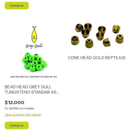
Comprar
CONE HEAD GOLD REPTILIUS
BEAD HEAD GREY GULL
TUNGSTENO STANDAR 4.6
mm
$12.000
3
x
$4.000
sin interés
¡Solo quedan
3
en stock!