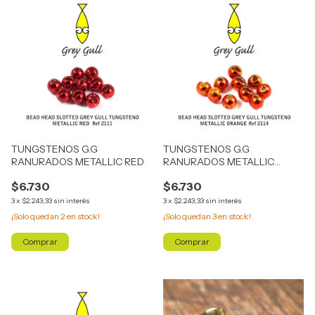
TUNGSTENOS G.G
TUNGSTENOS G.G
RANURADOS METALLIC RED
RANURADOS METALLIC
ORANGE
$6.730
$6.730
3
x
$2.243,33
sin interés
3
x
$2.243,33
sin interés
¡Solo quedan
2
en stock!
¡Solo quedan
3
en stock!
Comprar
Comprar