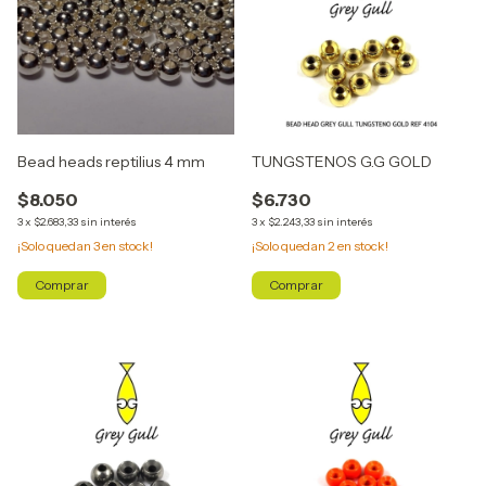
Bead heads reptilius 4 mm
TUNGSTENOS G.G GOLD
$8.050
$6.730
3
x
$2.683,33
sin interés
3
x
$2.243,33
sin interés
¡Solo quedan
3
en stock!
¡Solo quedan
2
en stock!
Comprar
Comprar