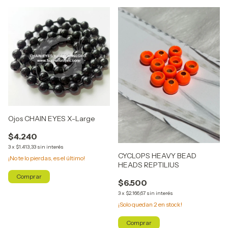
Ojos CHAIN EYES X-Large
$4.240
3
x
$1.413,33
sin interés
CYCLOPS HEAVY BEAD
¡No te lo pierdas, es el último!
HEADS REPTILIUS
Comprar
$6.500
3
x
$2.166,67
sin interés
¡Solo quedan
2
en stock!
Comprar