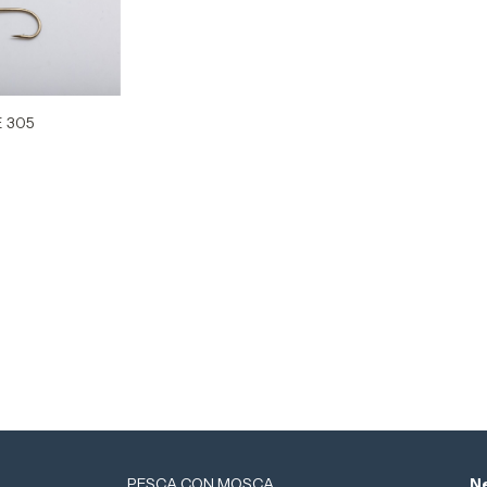
E 305
PESCA CON MOSCA
Ne