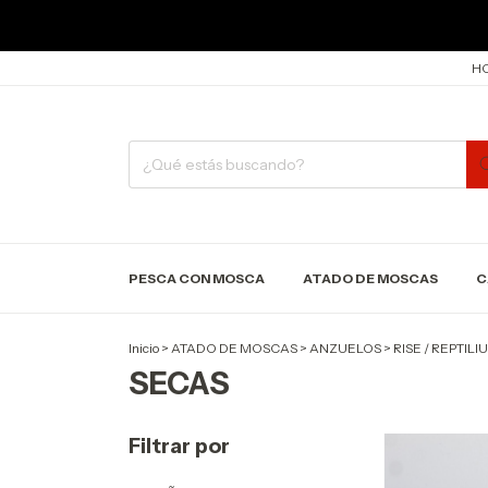
HO
PESCA CON MOSCA
ATADO DE MOSCAS
C
Inicio
>
ATADO DE MOSCAS
>
ANZUELOS
>
RISE / REPTIL
SECAS
Filtrar por