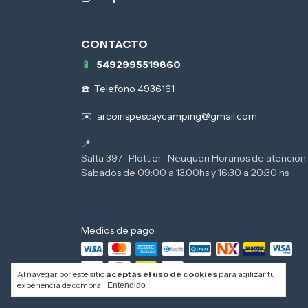
5492995519860
Telefono 4936161
arcoirispescaycamping@gmail.com
Salta 397- Plottier- Neuquen Horarios de atencion 
Medios de pago
Al navegar por este sitio
aceptás el uso de cookies
para agilizar tu
experiencia de compra.
Entendido