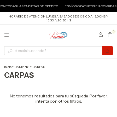
CON TODAS LAS TARJETAS DE CREDITO
ENVÍOS GRATUITOS EN COMPRAS 
HORARIO DE ATENCION LUNES A SABADOS DE 09:00 A 13.00HS Y
16:30 A 20:30 HS
0
Inicio
>
CAMPING
>
CARPAS
CARPAS
No tenemos resultados para tu búsqueda. Por favor,
intentá con otros filtros.