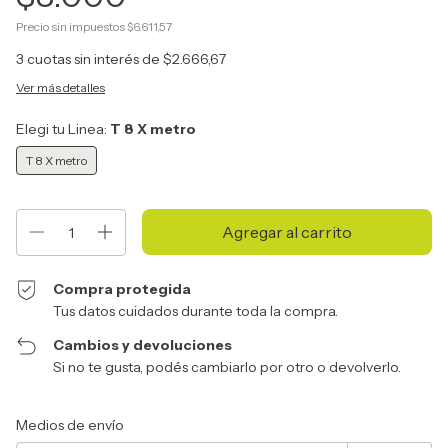
Precio sin impuestos
$6.611,57
3
cuotas sin interés de
$2.666,67
Ver más detalles
Elegi tu Linea:
T 8 X metro
T 8 X metro
Compra protegida
Tus datos cuidados durante toda la compra.
Cambios y devoluciones
Si no te gusta, podés cambiarlo por otro o devolverlo.
Entregas para el CP:
Cambiar CP
Medios de envío