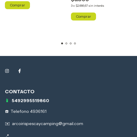
Comprar
3
x
$2.666,67
sin interés
Comprar
5492995519860
Telefono 4936161
arcoirispescaycamping@gmail.com