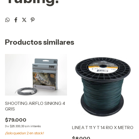
Productos similares
SHOOTING AIRFLO SINKING 4
GRIS
$79.000
3
x
$26.333,33
sin interés
LINEA T 11 Y T 14 RIO X METRO
¡Solo quedan
2
en stock!
$8.000