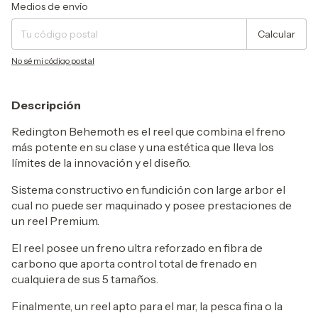
Entregas para el CP:
Cambiar CP
Medios de envío
Calcular
No sé mi código postal
Descripción
Redington Behemoth es el reel que combina el freno
más potente en su clase y una estética que lleva los
límites de la innovación y el diseño.
Sistema constructivo en fundición con large arbor el
cual no puede ser maquinado y posee prestaciones de
un reel Premium.
El reel posee un freno ultra reforzado en fibra de
carbono que aporta control total de frenado en
cualquiera de sus 5 tamaños.
Finalmente, un reel apto para el mar, la pesca fina o la