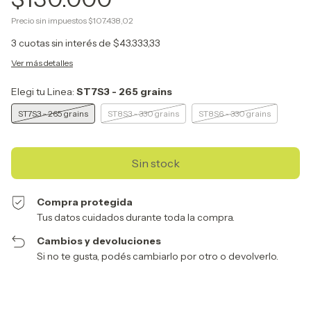
Precio sin impuestos
$107.438,02
3
cuotas sin interés de
$43.333,33
Ver más detalles
Elegi tu Linea:
ST7S3 - 265 grains
ST7S3 - 265 grains
ST8S3 - 330 grains
ST8S6 - 330 grains
Compra protegida
Tus datos cuidados durante toda la compra.
Cambios y devoluciones
Si no te gusta, podés cambiarlo por otro o devolverlo.