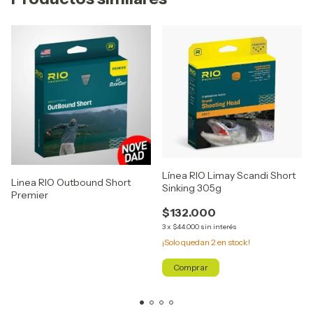
Línea RIO Limay Scandi Short
Linea RIO Outbound Short
Sinking 305g
Premier
$132.000
3
x
$44.000
sin interés
¡Solo quedan
2
en stock!
Comprar