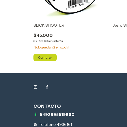
SLICK SHOOTER
Aero Sh
$45.000
3
x
$15.000
sin interés
¡Solo quedan
2
en stock!
Comprar
5492995519860
Telefono 4936161