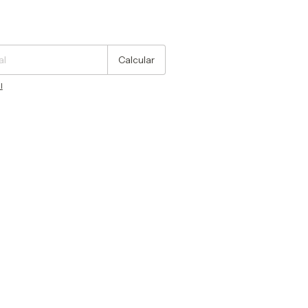
Cambiar CP
Calcular
l