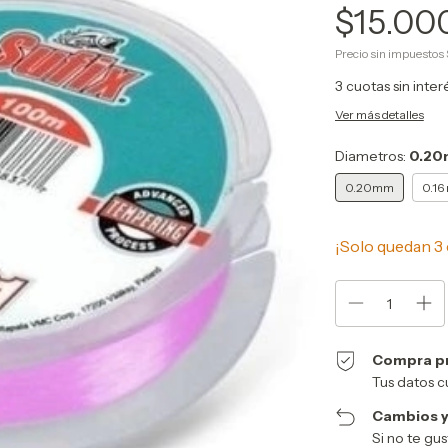
$15.00
Precio sin impuestos
3
cuotas sin inte
Ver más detalles
Diametros:
0.2
0.20mm
0.1
¡Solo quedan
3
Compra p
Tus datos c
Cambios y
Si no te gu