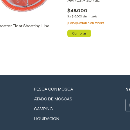
AMNESIA SUNSET
$48.000
3
x
$16.000
sin interés
¡Solo quedan
5
en stock!
ooter Float Shooting Line
Comprar
PESCA CON MOSCA
Ne
ATADO DE MOSCAS
CAMPING
LIQUIDACION