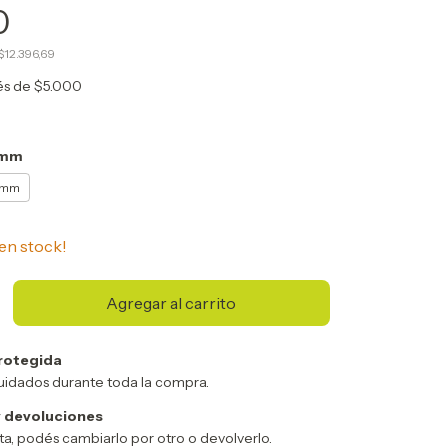
0
$12.396,69
rés de
$5.000
0mm
6 mm
en stock!
rotegida
uidados durante toda la compra.
 devoluciones
sta, podés cambiarlo por otro o devolverlo.