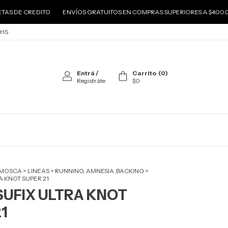
CREDITO
ENVÍOS GRATUITOS EN COMPRAS SUPERIORES A $400.000
3
 HS
Entrá
/
Carrito
(
0
)
Registráte
$0
 MOSCA
>
LINEAS
>
RUNNING, AMNESIA ,BACKING
>
A KNOT SUPER 21
SUFIX ULTRA KNOT
1