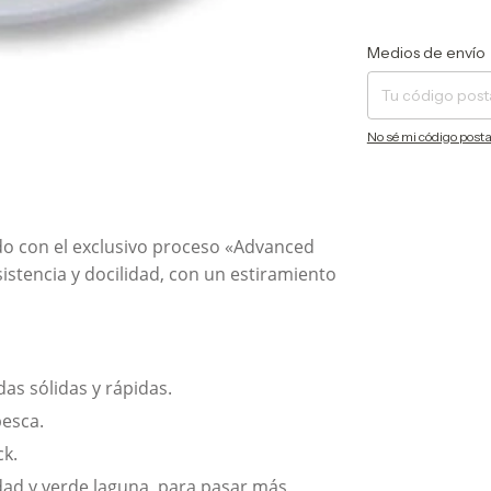
Entregas para el CP:
Medios de envío
No sé mi código posta
ado con el exclusivo proceso «Advanced
stencia y docilidad, con un estiramiento
s sólidas y rápidas.
pesca.
ck.
idad y verde laguna, para pasar más