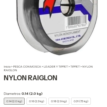
Inicio
>
PESCA CON MOSCA
>
LEADER Y TIPPET
>
TIPPET
>
NYLON
RAIGLON
NYLON RAIGLON
Diametros:
0.14 (2.0 kg)
0.14 (2.0 kg)
0.16 (2.3 kg)
0.18 (2.9 kg)
0.31 (7.5 kg)