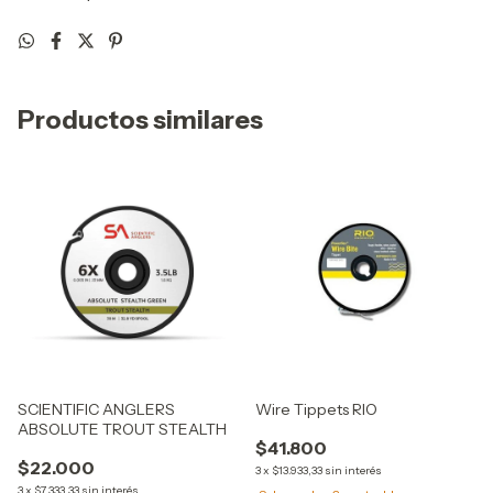
Productos similares
SCIENTIFIC ANGLERS
Wire Tippets RIO
ABSOLUTE TROUT STEALTH
$41.800
$22.000
3
x
$13.933,33
sin interés
3
x
$7.333,33
sin interés