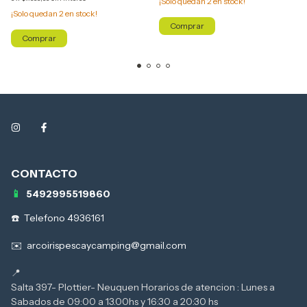
¡Solo quedan
2
en stock!
¡Solo quedan
2
en stock!
Comprar
Comprar
5492995519860
Telefono 4936161
arcoirispescaycamping@gmail.com
Salta 397- Plottier- Neuquen Horarios de atencion : Lunes a