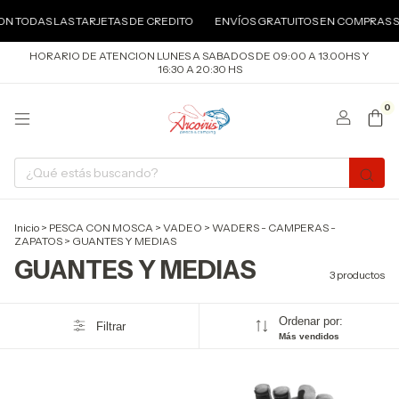
ON TODAS LAS TARJETAS DE CREDITO
ENVÍOS GRATUITOS EN COMPRAS SU
HORARIO DE ATENCION LUNES A SABADOS DE 09:00 A 13.00HS Y
16:30 A 20:30 HS
0
Inicio
>
PESCA CON MOSCA
>
VADEO
>
WADERS - CAMPERAS -
ZAPATOS
>
GUANTES Y MEDIAS
GUANTES Y MEDIAS
3 productos
Ordenar por:
Filtrar
Más vendidos