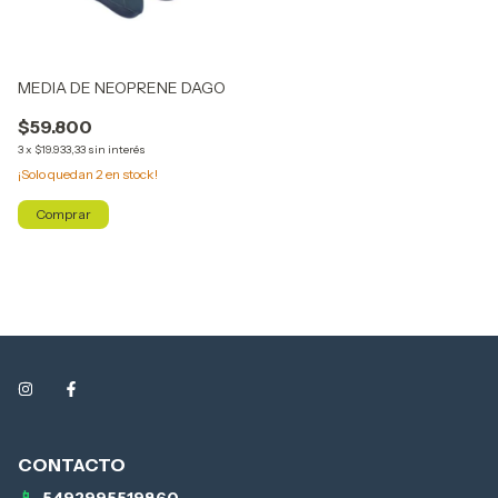
MEDIA DE NEOPRENE DAGO
$59.800
3
x
$19.933,33
sin interés
¡Solo quedan
2
en stock!
Comprar
5492995519860