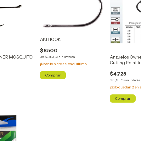
AKI HOOK
$8.500
NER MOSQUITO
Anzuelos Owner
3
x
$2.833,33
sin interés
Cutting Point t
¡No te lo pierdas, es el último!
$4.725
Comprar
3
x
$1.575
sin interés
¡Solo quedan
2
en s
Comprar