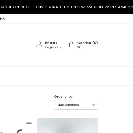
S DE CREDITO
ENVÍOS GRATUITOS EN COMPRAS SUPERIORES A $400.00
 HS
Entrá
/
Carrito
(
0
)
Registráte
$0
Ordenar por