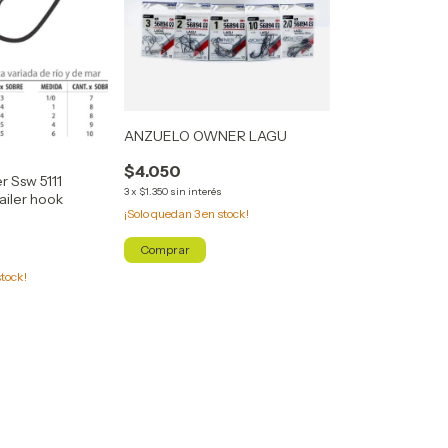
ANZUELO OWNER LAGU
$4.050
 Ssw 5111
3
x
$1.350
sin interés
railer hook
¡Solo quedan
3
en stock!
Comprar
tock!