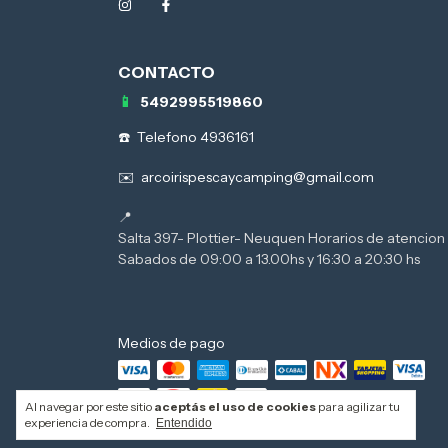
5492995519860
Telefono 4936161
arcoirispescaycamping@gmail.com
Salta 397- Plottier- Neuquen Horarios de atencion 
Medios de pago
Al navegar por este sitio
aceptás el uso de cookies
para agilizar tu
experiencia de compra.
Entendido