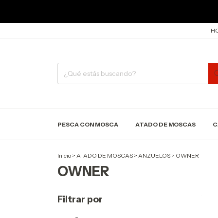
HO
PESCA CON MOSCA
ATADO DE MOSCAS
C
Inicio
>
ATADO DE MOSCAS
>
ANZUELOS
>
OWNER
OWNER
Filtrar por